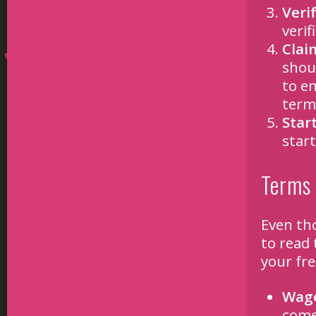
Veri
veri
Clai
shou
to e
term
Star
start
Terms 
Even tho
to read
your fre
Wage
come