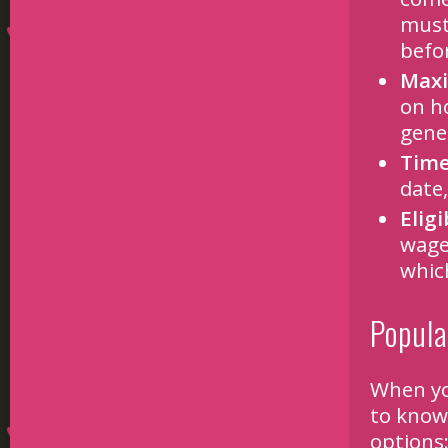
must
befo
Maxi
on h
gene
Time
date,
Elig
wage
whic
Popula
When you
to know
options