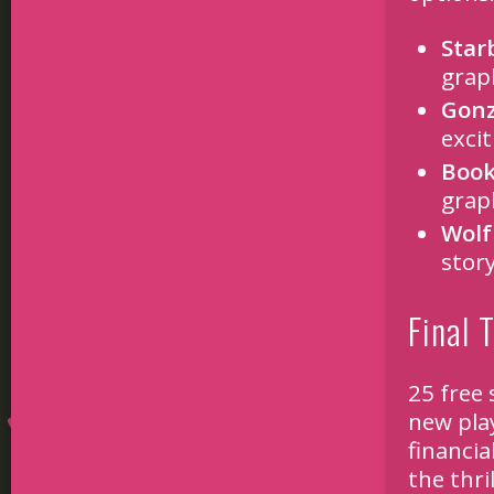
Star
grap
Gonz
exci
Book
graph
Wolf
story
Final 
25 free 
new play
financia
the thri