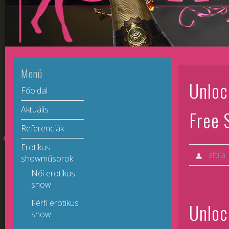
Menü
Unloc
Főoldal
Aktuális
Free 
Referenciák
Erotikus
attila
showműsorok
Női erotikus
show
Férfi erotikus
Unloc
show