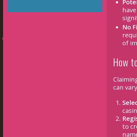
Pote
have
signi
No F
requ
of im
How to
Claiming
can vary
Sele
casin
Regi
to cr
name