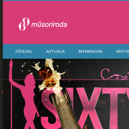
Legénybúcsú Part
FŐOLDAL
AKTUÁLIS
REFERENCIÁK
EROTI
Budapesten.