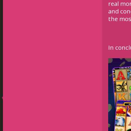
real mo
and con
the mos
In concl