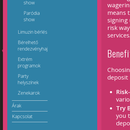
show
wagerin
means th
Paródia
signing 
show
risk way
Limuzin bérlés
services
Bérelhető
rendezvényhajók
Benefi
Extrém
programok
Choosing
Party
deposit
helyszínek
Risk
Zenekarok
vari
Árak
Try 
you t
Kapcsolat
depo