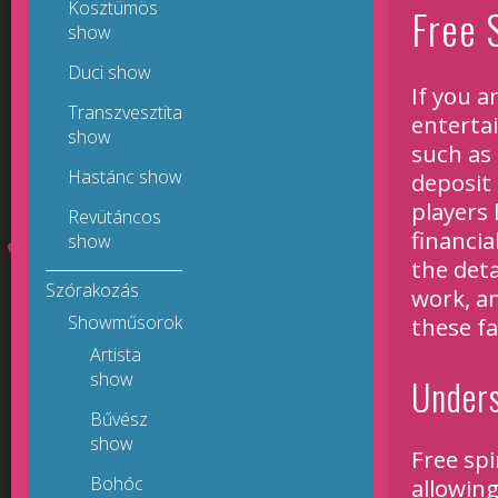
Kosztümös
Free 
show
Duci show
If you a
Transzvesztita
enterta
show
such as
Hastánc show
deposit
players 
Revütáncos
financia
show
the deta
Szórakozás
work, a
Showműsorok
these f
Artista
show
Unders
Bűvész
show
Free spi
Bohóc
allowing