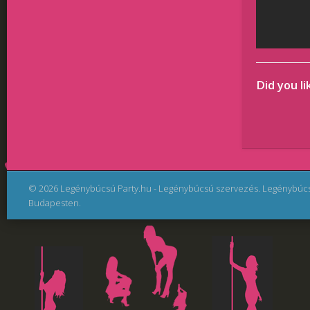
Did you li
© 2026 Legénybúcsú Party.hu - Legénybúcsú szervezés. Legénybúc
Budapesten.