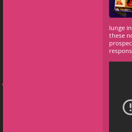
lunge in
these n
prospec
responsi