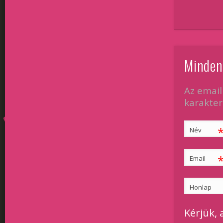
Minden
Az email
karakterr
Név
Email
Honlap
Kérjük, 