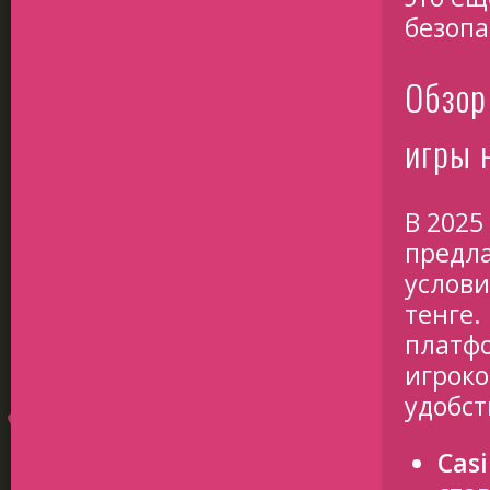
безопа
Обзор
игры 
В 2025
предла
услови
тенге.
платфо
игроко
удобст
Casi