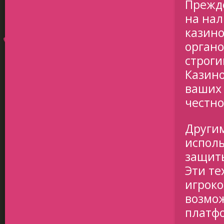
Прежде
на на
казин
органо
строги
Казино
ваших 
честно
Други
испол
защиты
Эти т
игроко
возмож
платф