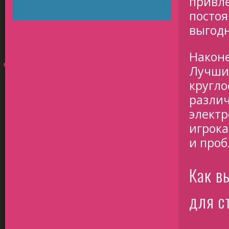
привл
постоя
выгодн
Наконе
Лучши
кругло
различ
электр
игрок
и про
Как в
для с