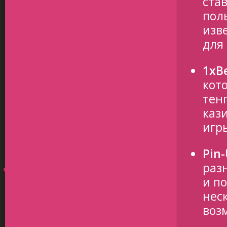
ста
пол
изв
для
1xB
кот
тен
кази
игр
Pin
раз
и п
нес
воз