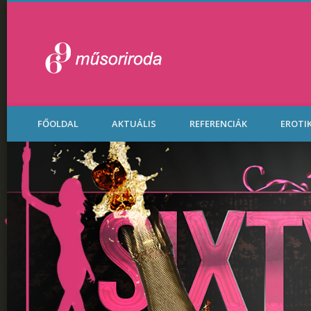
Legénybúcsú Part
FŐOLDAL
AKTUÁLIS
REFERENCIÁK
EROTI
Budapesten.