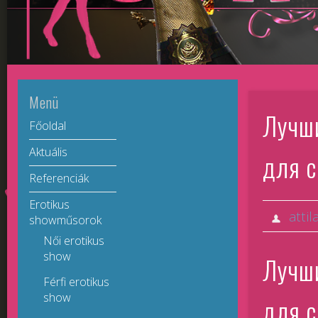
Menü
Лучш
Főoldal
Aktuális
для 
Referenciák
Erotikus
attil
showműsorok
Női erotikus
show
Лучш
Férfi erotikus
show
для 