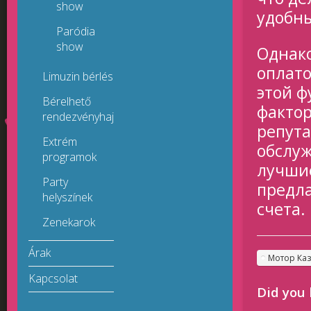
show
удобн
Paródia
show
Однако
оплато
Limuzin bérlés
этой 
Bérelhető
фактор
rendezvényhajók
репута
Extrém
обслуж
programok
лучшие
Party
предла
helyszínek
счета.
Zenekarok
Árak
Мотор Ка
Kapcsolat
Did you 