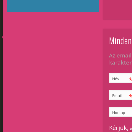
Minden
Az email
karakterr
Név
Email
Honlap
Kérjük, 