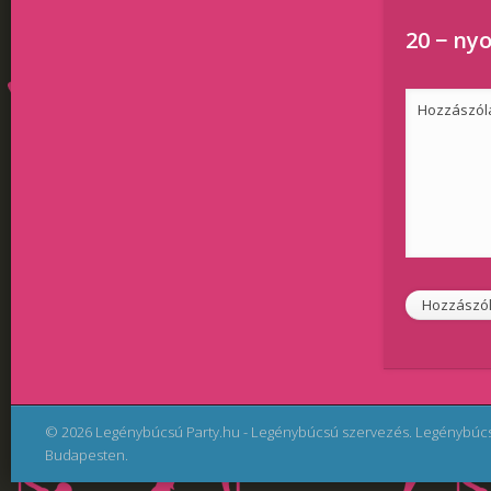
20 − nyo
Hozzászól
© 2026 Legénybúcsú Party.hu - Legénybúcsú szervezés. Legénybúc
Budapesten.