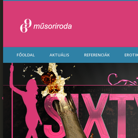
Legénybúcsú Part
FŐOLDAL
AKTUÁLIS
REFERENCIÁK
EROTI
Budapesten.