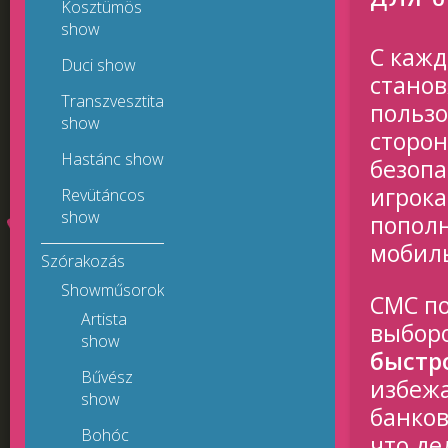
Kosztümös
show
С каж
Duci show
станов
Transzvesztita
пользо
show
сторон
Hastánc show
безопа
игрока
Revütáncos
show
пополн
мобил
Szórakozás
Showműsorok
СМС п
Artista
выборо
show
быстр
Bűvész
избежа
show
банков
Bohóc
что де