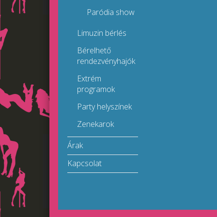
Paródia show
Limuzin bérlés
Bérelhető
rendezvényhajók
Extrém
programok
Party helyszínek
Zenekarok
Árak
Kapcsolat