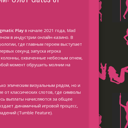
gmatic Play
в начале 2021 года,
Mad
ном в индустрии онлайн-казино. В
ологии, где главным героем выступает
первых секунд запуска игрока
 колонны, охваченные небесным огнем,
любой момент обрушить молнии на
ько эпическим визуальным рядом, но и
 от классических слотов, где символы
есь выплаты начисляются за общее
создает динамичный игровой процесс,
дений (Tumble Feature).