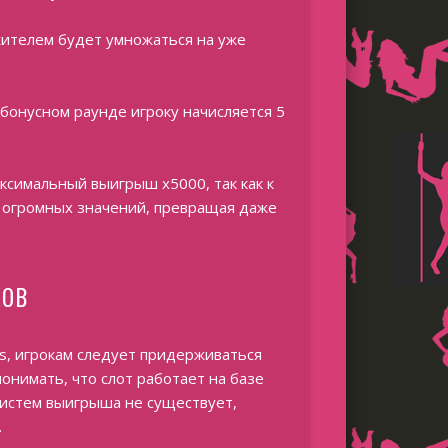
телем будет умножаться на уже
 бонусном раунде игроку начисляется 5
ксимальный выигрыш x5000, так как к
 огромных значений, превращая даже
ков
s, игрокам следует придерживаться
онимать, что слот работает на базе
систем выигрыша не существует,
.