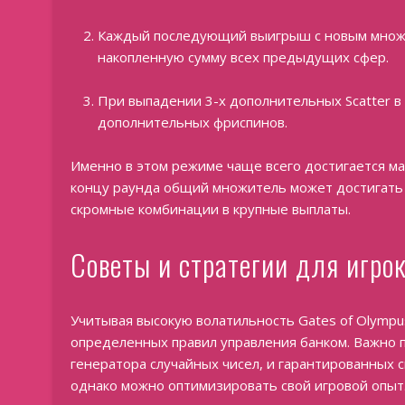
Каждый последующий выигрыш с новым множи
накопленную сумму всех предыдущих сфер.
При выпадении 3-х дополнительных Scatter в
дополнительных фриспинов.
Именно в этом режиме чаще всего достигается ма
концу раунда общий множитель может достигать
скромные комбинации в крупные выплаты.
Советы и стратегии для игро
Учитывая высокую волатильность Gates of Olympu
определенных правил управления банком. Важно п
генератора случайных чисел, и гарантированных 
однако можно оптимизировать свой игровой опыт