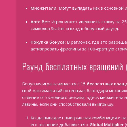
Множители:
Могут выпадать как в основной иг
Ante Bet:
Игрок может увеличить ставку на 2
символов Scatter и вход в бонусный раунд.
Покупка бонуса:
В регионах, где это разреше
активировать фриспины за 100-кратную стоим
Раунд бесплатных вращений (
Бонусная игра начинается с
15 бесплатных вращ
свой максимальный потенциал благодаря механик
отличие от основного режима, здесь множители 
лавины, если они способствовали выигрышу.
Когда выпадает выигрышная комбинация и на 
его значение добавляется к
Global Multiplier
(