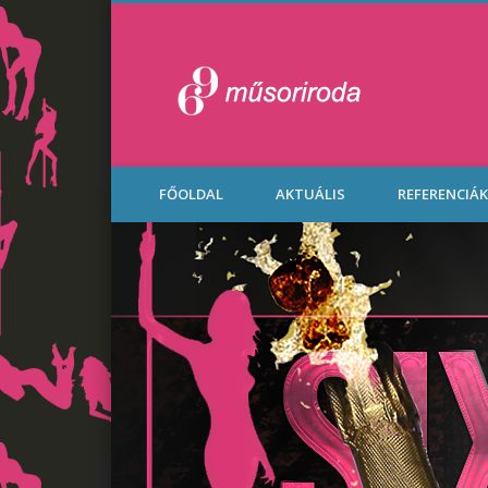
Legénybú
FŐOLDAL
AKTUÁLIS
REFERENCIÁK