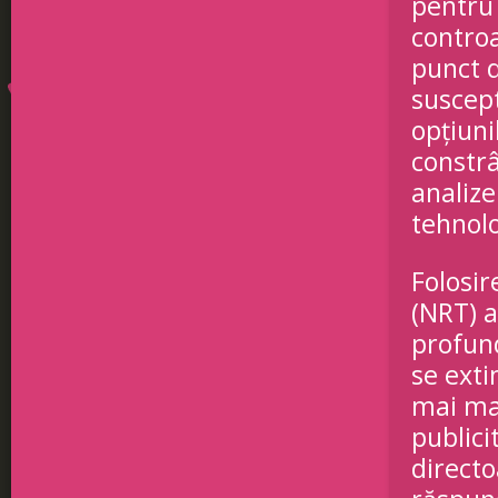
pentru 
controa
punct d
suscept
opțiuni
constr
analize
tehnolo
Folosir
(NRT) a
profund
se exti
mai mar
publici
direct