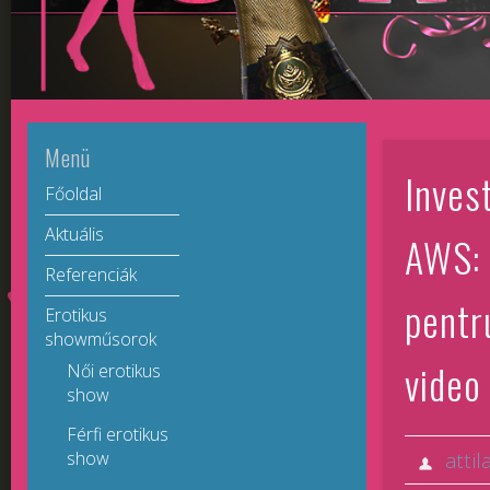
Menü
Inves
Főoldal
Aktuális
AWS: 
Referenciák
pentr
Erotikus
showműsorok
video
Női erotikus
show
Férfi erotikus
show
attil