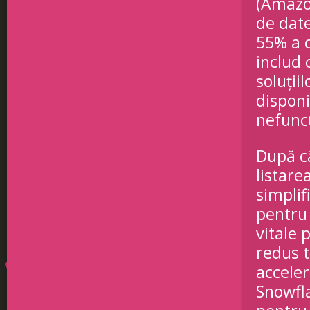
(Amazon
de date
55% a c
includ 
soluții
disponi
nefunc
După câ
listare
simplif
pentru 
vitale 
redus t
acceler
Snowfla