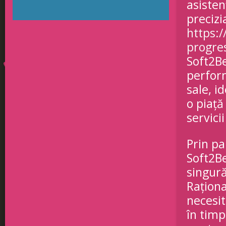
asisten
precizi
https:/
progre
Soft2Be
perform
sale, i
o piață
servici
Prin pa
Soft2Be
singură
Raționa
necesi
în timp