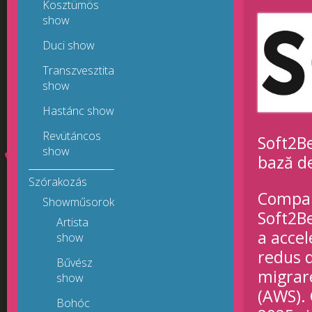
Kosztümös
show
Duci show
Transzvesztita
show
Hastánc show
Revütáncos
Soft2Be
show
bază de
Szórakozás
Compan
Showműsorok
Soft2Be
Artista
a accel
show
redus d
Bűvész
migrare
show
(AWS).
Bohóc