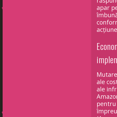
răspun
apar pe
îmbunăt
confor
acțiune
Econom
imple
Mutare
ale cos
ale inf
Amazon
pentru 
împreu