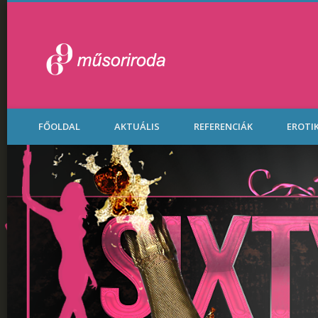
Legénybúcsú Part
FŐOLDAL
AKTUÁLIS
REFERENCIÁK
EROTI
Budapesten.