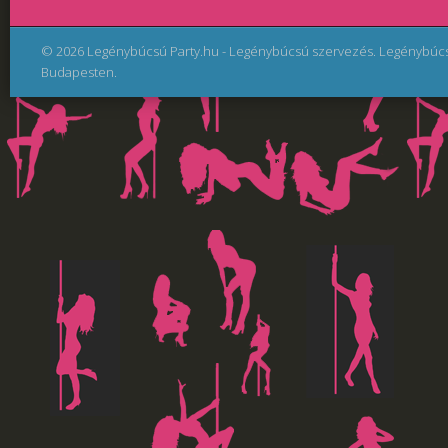
© 2026 Legénybúcsú Party.hu - Legénybúcsú szervezés. Legénybúc
Budapesten.