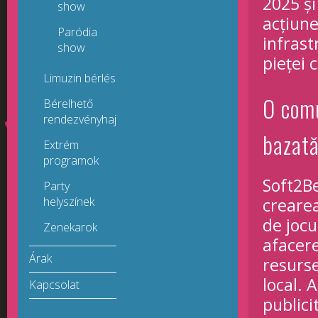
2025 și
show
acțiune
Paródia
infrast
show
pieței 
Limuzin bérlés
O comu
Bérelhető
rendezvényhajók
bazată
Extrém
programok
Soft2Be
Party
helyszínek
crearea
de jocu
Zenekarok
afacer
Árak
resurse
local. 
Kapcsolat
publici