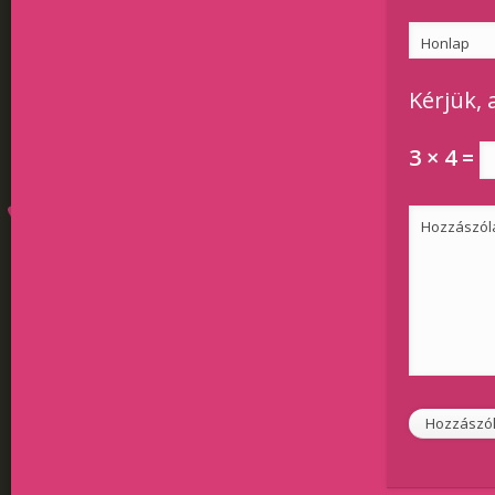
Honlap
Kérjük, 
3 × 4 =
Hozzászól