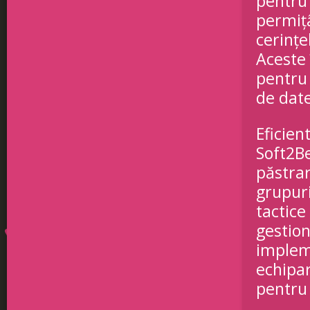
pentru
permițâ
cerințe
Aceste 
pentru 
de dat
Eficien
Soft2Be
păstrar
grupuri
tactice 
gestion
impleme
echipar
pentru 