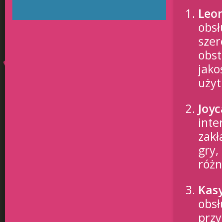
Leo
obsł
szer
obst
jako
uży
Joyc
inte
zakł
gry,
różn
Kas
obsł
przy