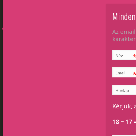
Minden
Az email
karakterr
Név
Email
Honlap
Kérjük, 
18 − 17 