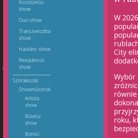
Kosztümös
show
W 2026
Duci show
popular
Transzvesztita
popula
show
rublach
Hastánc show
City
eli
dodatk
Revütáncos
show
Wybór k
Szórakozás
zróżnic
Showműsorok
równie
Artista
dokona
show
przyjr
Bűvész
roku, k
show
bezpie
Bohóc