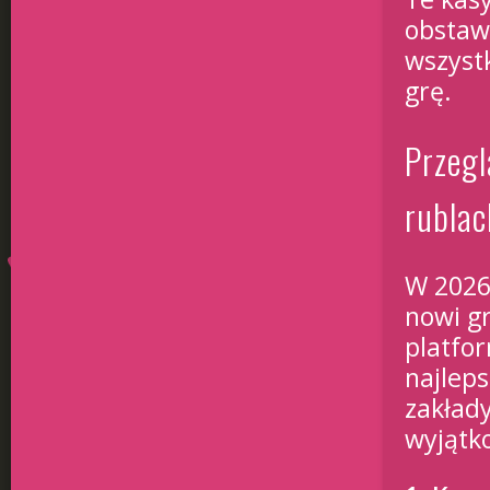
obstaw
wszyst
grę.
Przegl
rubla
W 2026 
nowi gr
platfor
najlep
zakład
wyjątk