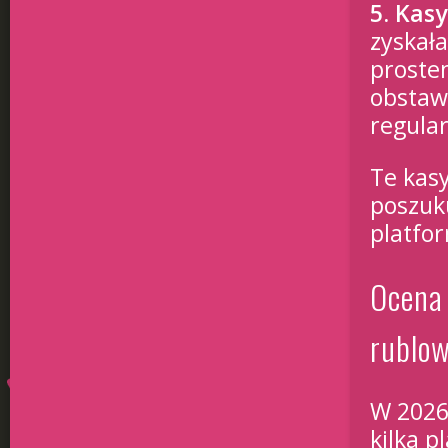
5. Kas
zyskał
proste
obstaw
regular
Te kas
poszuk
platfo
Ocena 
rublo
W 2026
kilka p