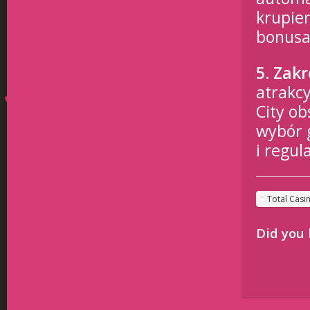
krupie
bonusa
5. Zak
atrakcy
City ob
wybór g
i regu
Total Casi
Did you 