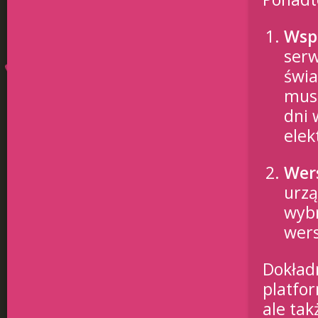
Wspa
ser
świa
musi
dni 
elek
Wer
urzą
wybr
wers
Dokładn
platfor
ale tak