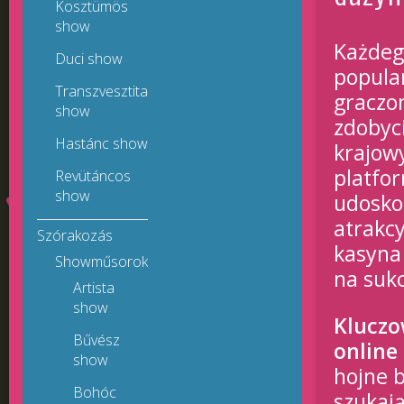
Kosztümös
show
Każdego
Duci show
popular
Transzvesztita
graczo
show
zdobyc
Hastánc show
krajow
platfor
Revütáncos
show
udosko
atrakcy
Szórakozás
kasyna
Showműsorok
na sukc
Artista
show
Kluczo
Bűvész
online 
show
hojne 
Bohóc
szukają