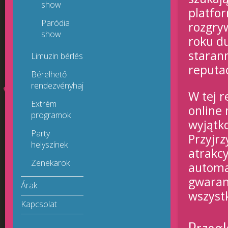
show
platfo
Paródia
rozgryw
show
roku d
staran
Limuzin bérlés
reputac
Bérelhető
rendezvényhajók
W tej 
Extrém
online 
programok
wyjątk
Party
Przyjr
helyszínek
atrakcy
Zenekarok
automat
gwaran
Árak
wszyst
Kapcsolat