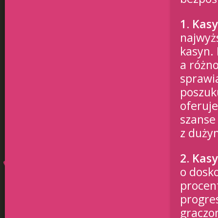
1. Kas
najwyż
kasyn. 
a różn
sprawia
poszuk
oferuj
szanse 
z duży
2. Kas
o dosko
procen
progre
graczo