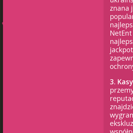
znana 
popula
najlep
NetEnt
najlep
jackpo
zapewni
ochron
3. Kas
przemy
reputac
znajdz
wygran
eksklu
współpr