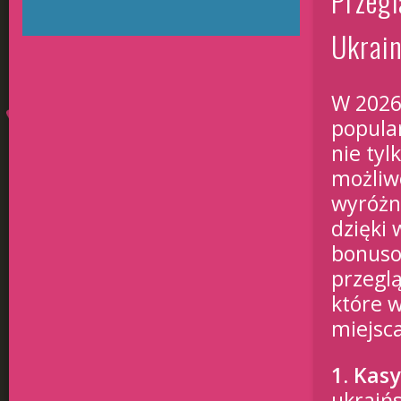
Przegl
Ukrai
W 2026 
popula
nie tyl
możliw
wyróżni
dzięki
bonuso
przeglą
które 
miejsca
1. Kas
ukraiń