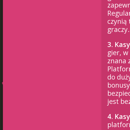
zapewn
Regula
czynią
graczy.
3. Kas
gier, w
znana z
Platfo
do duż
bonusy
bezpiec
jest be
4. Kas
platfo