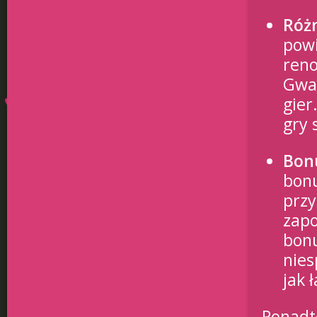
Róż
powi
ren
Gwar
gier
gry 
Bon
bonu
przy
zap
bonu
nies
jak 
Ponadt