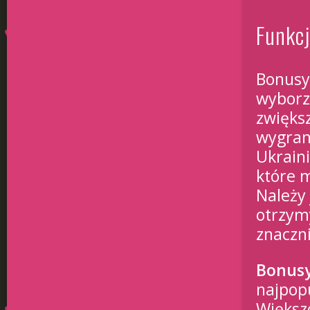
Funkcj
Bonusy
wyborz
zwięks
wygran
Ukrain
które 
Należy
otrzym
znaczni
Bonusy
najpop
Większ