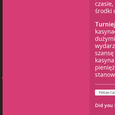
czasie
środki 
Turniej
kasynac
dużymi
wydarz
szansę
kasyna 
pienię
stanow
Pelican Ca
Did you 