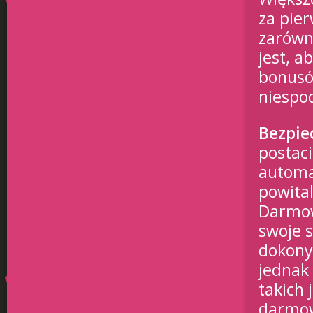
za pie
zarówn
jest, a
bonusó
niespo
Bezpie
postac
automa
powital
Darmow
swoje 
dokony
jednak
takich
darmow