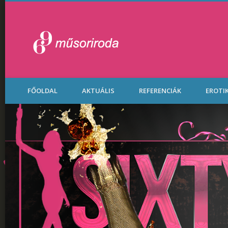
Legénybúcsú Part
FŐOLDAL
AKTUÁLIS
REFERENCIÁK
EROTI
Budapesten.