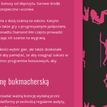
 bonusy od depozytu. Surowe środki
 bezpieczna i uczciwa.
rma z dużą szansą na sukces. Kasyno
 także gry z progresywnymi jackpotami,
Ponadto Diamond Win często prowadzi
ając ich szanse na wygraną.
akości wybór gier, ale także doskonałe
l
aby pamiętać, że aby osiągnąć sukces w
tać moc programów bonusowych, aby
rmę bukmacherską
siadać ważną licencję wydaną przez
latformy przechodzą regularne audyty,