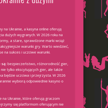
y na Ukrainie, a kasyna online oferują
cia dużych wygranych. W 2026 roku na
formy, a stare, sprawdzone marki wciąż
akcyjniejsze warunki gry. Warto wiedzieć,
e na sukces i uczciwe warunki.
 są:
bezpieczeństwo, różnorodność gier,
ie tylko ekscytujących gier, ale także
a będzie uczciwa i przejrzysta. W 2026
tarannie wybiorą odpowiednie kasyno o
e na Ukrainie, które oferują graczom
yjrzymy się platformom oferującym nie