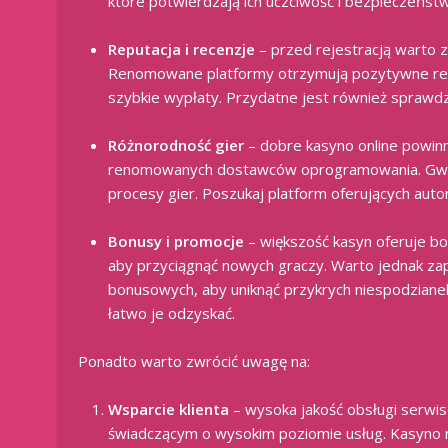
które potwierdzają ich uczciwość i bezpieczeństw
Reputacja i recenzje
– przed rejestracją warto z
Renomowane platformy otrzymują pozytywne rece
szybkie wypłaty. Przydatne jest również sprawdz
Różnorodność gier
– dobre kasyno online powin
renomowanych dostawców oprogramowania. Gwara
procesy gier. Poszukaj platform oferujących auto
Bonusy i promocje
– większość kasyn oferuje b
aby przyciągnąć nowych graczy. Warto jednak z
bonusowych, aby uniknąć przykrych niespodzianek.
łatwo je odzyskać.
Ponadto warto zwrócić uwagę na:
Wsparcie klienta
– wysoka jakość obsługi serw
świadczącym o wysokim poziomie usług. Kasyno 