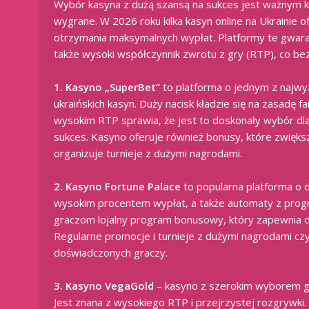
Wybór kasyna z dużą szansą na sukces jest ważnym kr
wygrane. W 2026 roku kilka kasyn online na Ukrainie 
otrzymania maksymalnych wypłat. Platformy te gwarant
także wysoki współczynnik zwrotu z gry (RTP), co b
1. Kasyno „SuperBet”
to platforma o jednym z najw
ukraińskich kasyn. Duży nacisk kładzie się na zasadę 
wysokim RTP sprawia, że ​​jest to doskonały wybór dl
sukces. Kasyno oferuje również bonusy, które zwięks
organizuje turnieje z dużymi nagrodami.
2. Kasyno Fortune Palace
to popularna platforma o do
wysokim procentem wypłat, a także automaty z prog
graczom lojalny program bonusowy, który zapewnia 
Regularne promocje i turnieje z dużymi nagrodami czy
doświadczonych graczy.
3. Kasyno VegaGold
– kasyno z szerokim wyborem gi
Jest znana z wysokiego RTP i przejrzystej rozgrywk