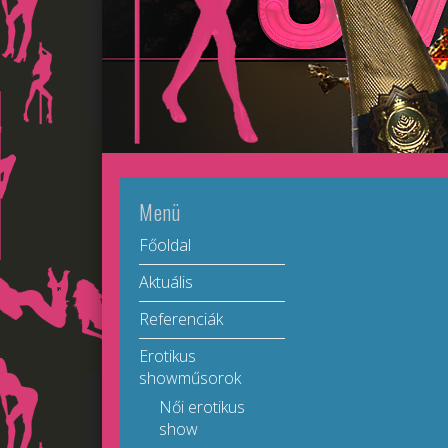
Menü
Főoldal
Aktuális
Referenciák
Erotikus
showműsorok
Női erotikus
show