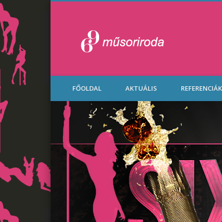
Legénybú
FŐOLDAL
AKTUÁLIS
REFERENCIÁK