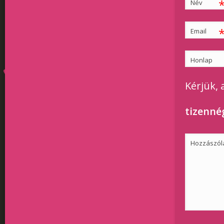
Név
Email
Honlap
Kérjük, 
tizenné
Hozzászól