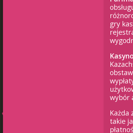
obsług
różnor
gry kas
rejestr
wygodn
Kasyno
Kazach
obstawi
wypłat
użytkow
wybór 
Każda z
takie 
płatno