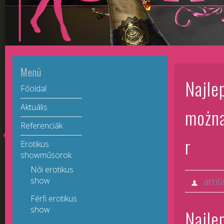
Menü
Najle
Főoldal
Aktuális
można
Referenciák
r
Erotikus
showműsorok
Női erotikus
show
attil
Férfi erotikus
show
Najle