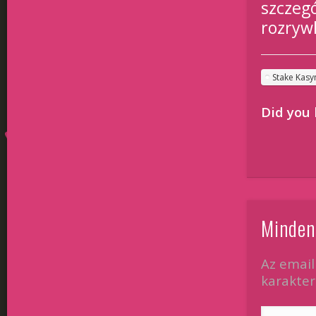
szczeg
rozrywk
Stake Kasy
Did you 
Minden
Az email
karakterr