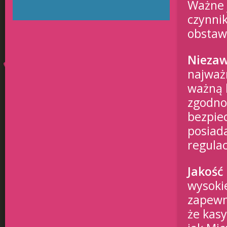
Ważne 
czynni
obstaw
Niezaw
najważ
ważną l
zgodno
bezpie
posiad
regula
Jakoś
wysoki
zapewni
że kas