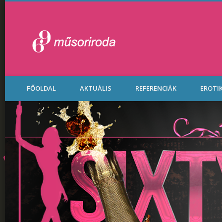
Legénybúcsú Part
FŐOLDAL
AKTUÁLIS
REFERENCIÁK
EROTI
Budapesten.