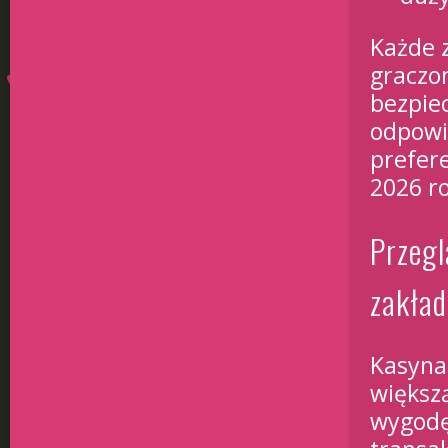
Każde 
graczo
bezpie
odpowi
prefere
2026 r
Przegl
zakła
Kasyna 
większ
wygodę