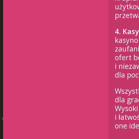
użytkow
przetwa
4. Kas
kasyno
zaufani
ofert 
i niez
dla poc
Wszyst
dla gra
Wysoki
i łatwo
one ide