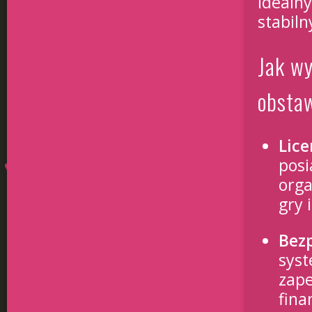
idealn
stabil
Jak wy
obstaw
Lice
posi
orga
gry 
Bezp
syst
zape
fina