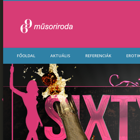
Legénybúcsú Part
FŐOLDAL
AKTUÁLIS
REFERENCIÁK
EROTI
Budapesten.