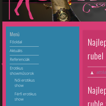
Menü
Najle
Főoldal
Aktuális
rubel
Referenciák
Erotikus
attil
showműsorok
Női erotikus
show
Najle
Férfi erotikus
show
ruble