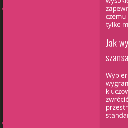
wysokie
zapewni
czemu g
tylko m
Jak wy
szans
Wybier
wygran
kluczo
zwróci
przest
standa