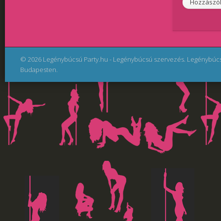
© 2026 Legénybúcsú Party.hu - Legénybúcsú szervezés. Legénybúc
Budapesten.