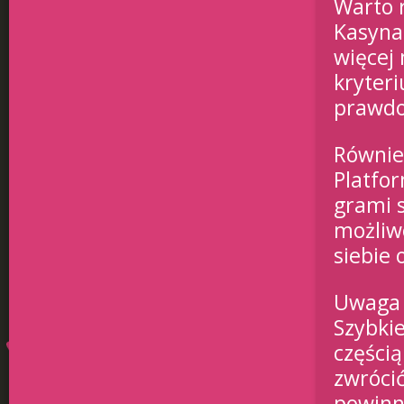
Warto 
Kasyna
więcej 
kryter
prawdo
Równie
Platfo
grami 
możliw
siebie 
Uwag
Szybkie
częścią
zwrócić
powinn