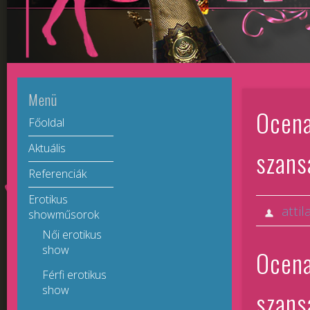
Menü
Ocena
Főoldal
Aktuális
szans
Referenciák
Erotikus
attil
showműsorok
Női erotikus
show
Ocena
Férfi erotikus
show
szans