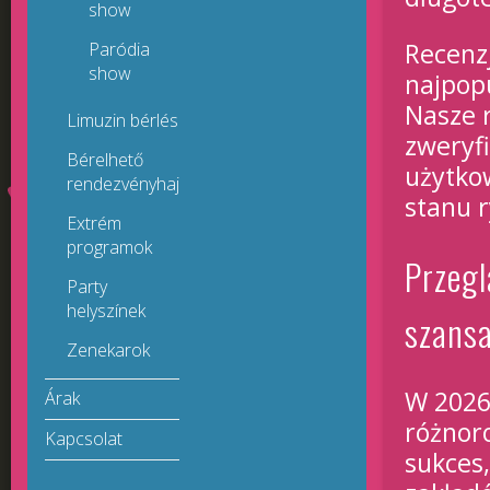
show
Recenz
Paródia
show
najpopu
Nasze 
Limuzin bérlés
zweryf
Bérelhető
użytko
rendezvényhajók
stanu 
Extrém
programok
Przegl
Party
helyszínek
szans
Zenekarok
W 2026
Árak
różnor
Kapcsolat
sukces