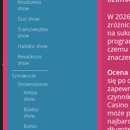
Kosztümös
show
W 2026 
Duci show
zróżni
Transzvesztita
na sukc
show
program
Hastánc show
czemu 
znacze
Revütáncos
show
Ocena 
Szórakozás
się po 
Showműsorok
zapewn
Artista
czynnik
show
Casino
Bűvész
może p
show
najbar
Bohóc
długot