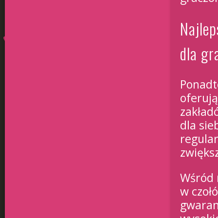
Najlep
dla g
Ponadt
oferuj
zakład
dla sie
regula
zwięks
Wśród 
w czołó
gwarant