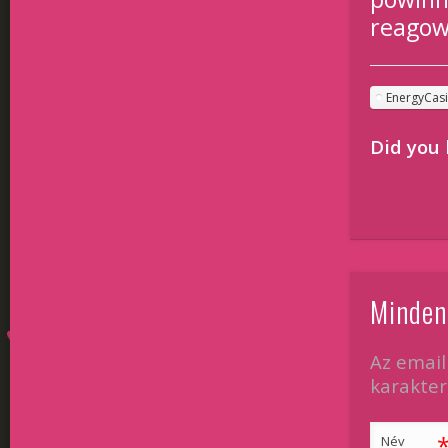
reagow
EnergyCas
Did you 
Minden
Az email
karakterr
Név