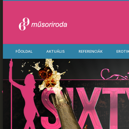
Legénybúcsú Part
FŐOLDAL
AKTUÁLIS
REFERENCIÁK
EROTI
Budapesten.