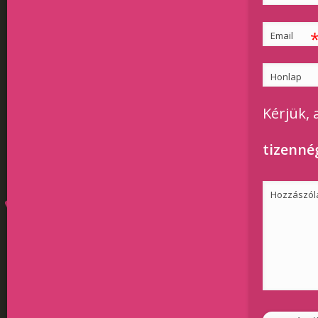
Email
Honlap
Kérjük, 
tizenné
Hozzászól