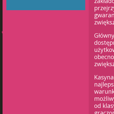
zakładó
przejrz
gwaran
zwięks
Główny
dostępn
użytko
obecno
zwięks
Kasyna 
najlep
warunk
możliw
od kla
graczo