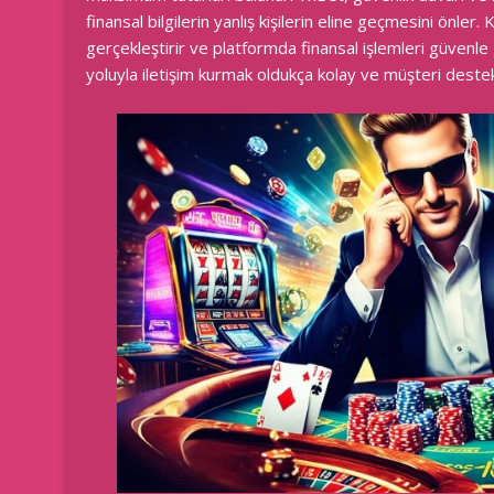
finansal bilgilerin yanlış kişilerin eline geçmesini önler.
gerçekleştirir ve platformda finansal işlemleri güvenle
yoluyla iletişim kurmak oldukça kolay ve müşteri destek