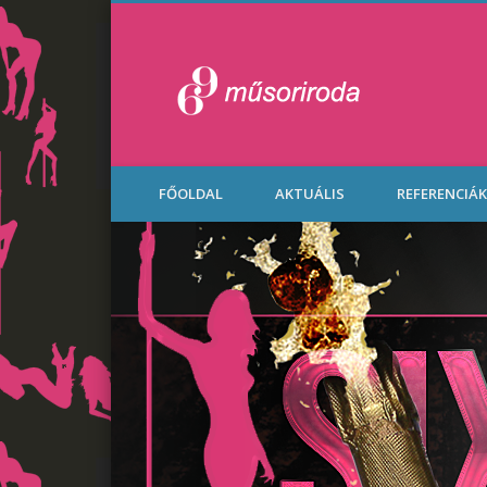
Legénybú
FŐOLDAL
AKTUÁLIS
REFERENCIÁK