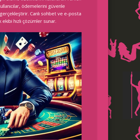
 Kullanıcılar, ödemelerini güvenle
 gerçekleştirir. Canlı sohbet ve e-posta
 ekibi hızlı çözümler sunar.