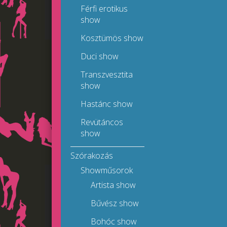
Férfi erotikus
show
Kosztümös show
Duci show
Transzvesztita
show
Hastánc show
Revütáncos
show
Szórakozás
Showműsorok
Artista show
Bűvész show
Bohóc show